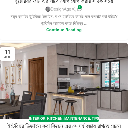
ইন্টেরিয়র ফার্ম এর সাথে যোগাযোগ করার সঠিক সময়
1
DesignAge
নতুন ফ্ল্যাটের ইন্টেরিয়র ডিজাইন: কখন ইন্টেরিয়র ফার্মের সঙ্গে কনসাল্ট করা উচিত?
প্রতিদিন আমাদের কাছে বিভিন্ন ...
Continue Reading
11
JUL
INTERIOR
,
KITCHEN
,
MAINTENANCE
,
TIPS
ইন্টেরিয়র ডিজাইন করা কিচেন এর সৌন্দর্য বজায় রাখতে জেনে