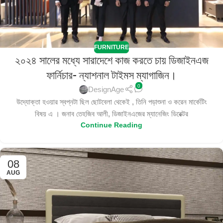
FURNITURE
২০২৪ সালের মধ্যে সারাদেশে কাজ করতে চায় ডিজাইনএজ
ফার্নিচার- ন্যাশনাল টাইমস ম্যাগাজিন।
0
DesignAge
উদ্যোক্তা হওয়ার স্বপ্নটা ছিল ছোটবেলা থেকেই , তিনি পড়াশুনা ও করেন মার্কেটিং
বিষয় এ । জনাব তেহজিব আলী, ডিজাইনএজের ম্যানেজিং ডিরেক্টর
Continue Reading
08
AUG