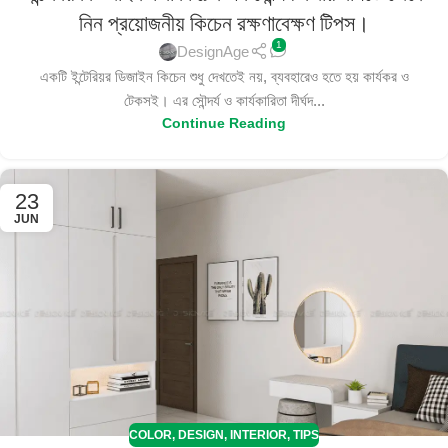
নিন প্রয়োজনীয় কিচেন রক্ষণাবেক্ষণ টিপস।
1
DesignAge
একটি ইন্টেরিয়র ডিজাইন কিচেন শুধু দেখতেই নয়, ব্যবহারেও হতে হয় কার্যকর ও
টেকসই। এর সৌন্দর্য ও কার্যকারিতা দীর্ঘদ...
Continue Reading
23
JUN
COLOR
,
DESIGN
,
INTERIOR
,
TIPS