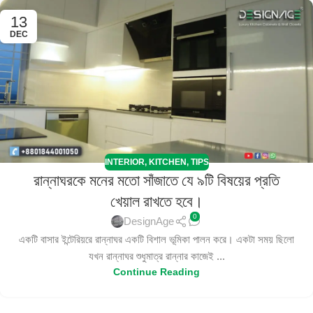
13
DEC
INTERIOR
,
KITCHEN
,
TIPS
রান্নাঘরকে মনের মতো সাঁজাতে যে ৯টি বিষয়ের প্রতি
খেয়াল রাখতে হবে।
0
DesignAge
একটি বাসার ইন্টেরিয়রে রান্নাঘর একটি বিশাল ভূমিকা পালন করে। একটা সময় ছিলো
যখন রান্নাঘর শুধুমাত্র রান্নার কাজেই ...
Continue Reading